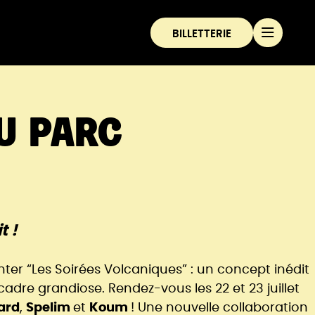
BILLETTERIE
Menu
U PARC
t !
er “Les Soirées Volcaniques” : un concept inédit
adre grandiose. Rendez-vous les 22 et 23 juillet
ard
,
Spelim
et
Koum
! Une nouvelle collaboration