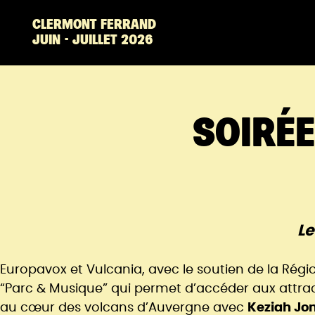
Aller au contenu principal
Panneau de gestion des cookies
CLERMONT FERRAND
JUIN - JUILLET 2026
SOIRÉ
Le
Europavox et Vulcania, avec le soutien de la Rég
“Parc & Musique” qui permet d’accéder aux attract
au cœur des volcans d’Auvergne avec
Keziah Jo