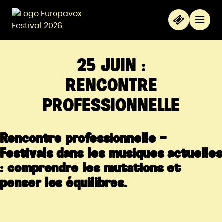
Aller au contenu principal
Panneau de gestion des cookies
Menu
25 JUIN :
RENCONTRE
PROFESSIONNELLE
Rencontre professionnelle –
Festivals dans les musiques actuelles
: comprendre les mutations et
penser les équilibres.