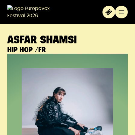
Aller au contenu principal
Panneau de gestion des cookies
Menu
ASFAR SHAMSI
HIP HOP
/FR