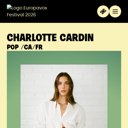
Aller au contenu principal
Panneau de gestion des cookies
Menu
CHARLOTTE CARDIN
POP
/CA/FR