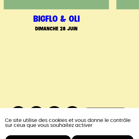
BIGFLO & OLI
DIMANCHE 28 JUIN
NEWSLETTER
Instagram (nouvelle fenêtre)
Youtube (nouvelle fenêtre)
Facebook (nouvelle fenêtre)
Tiktok (nouvelle fenêtre)
Ce site utilise des cookies et vous donne le contrôle
SAMEDI 27 JUIN 22:10
sur ceux que vous souhaitez activer
MAIN STAGE